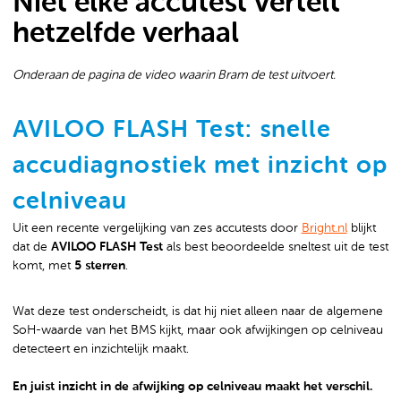
Niet elke accutest vertelt
hetzelfde verhaal
Onderaan de pagina de video waarin Bram de test uitvoert.
AVILOO FLASH Test: snelle
accudiagnostiek met inzicht op
celniveau
Uit een recente vergelijking van zes accutests door
Bright.nl
blijkt
dat de
AVILOO FLASH Test
als best beoordeelde sneltest uit de test
komt, met
5 sterren
.
Wat deze test onderscheidt, is dat hij niet alleen naar de algemene
SoH-waarde van het BMS kijkt, maar ook afwijkingen op celniveau
detecteert en inzichtelijk maakt.
En juist inzicht in de afwijking op celniveau maakt het verschil.