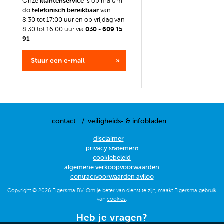
Onze
klantenservice
is op ma t/m
do
telefonisch bereikbaar
van
8:30 tot 17:00 uur en op vrijdag van
8.30 tot 16.00 uur via
030 - 609 15
91
.
Stuur een e-mail
contact
veiligheids- & infobladen
disclaimer
privacy statement
cookiebeleid
algemene verkoopvoorwaarden
contractvoorwaarden aviloo
Copyright © 2026 Elgersma BV. Om je beter van dienst te zijn, maakt Elgersma gebruik
van
cookies
.
Heb je vragen?