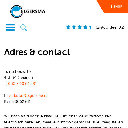
E-SHOP
Klantoordeel 9,2
Adres & contact
Tuinschouw 10
4131 MD Vianen
T:
030 - 609 15 91
E:
verkoop
@elgersma.nl
Kvk: 30052941
Wij staan altijd voor je klaar! Je kunt ons tijdens kantooruren
telefonisch bereiken, maar je kunt ook gemakkelijk je vraag stellen